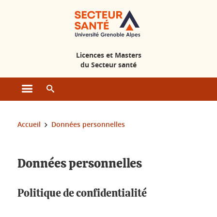
Gestion des cookies
Licences et Masters
du Secteur santé
Ouvrir le menu principal
Ouvrir le moteur de recherche
Vous êtes ici :
Accueil
Données personnelles
Données personnelles
Politique de confidentialité