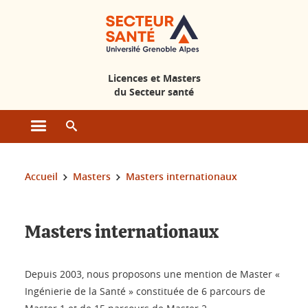
Gestion des cookies
Licences et Masters
du Secteur santé
Ouvrir le menu principal
Ouvrir le moteur de recherche
Vous êtes ici :
Accueil
Masters
Masters internationaux
Masters internationaux
Depuis 2003, nous proposons une mention de Master «
Ingénierie de la Santé » constituée de 6 parcours de