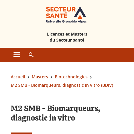
Gestion des cookies
Licences et Masters
du Secteur santé
Ouvrir le menu principal
Ouvrir le moteur de recherche
Vous êtes ici :
Accueil
Masters
Biotechnologies
M2 SMB - Biomarqueurs, diagnostic in vitro (BDIV)
M2 SMB - Biomarqueurs,
diagnostic in vitro