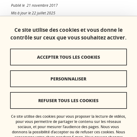
Publié le 21 novembre 2017
Mis à jour le 22 juillet 2025
Ce site utilise des cookies et vous donne le
contrôle sur ceux que vous souhaitez activer.
Contacts
ACCEPTER TOUS LES COOKIES
Plan du site
Crédits
PERSONNALISER
Mentions légales
Réclamation / Suggestion d'amélioration
REFUSER TOUS LES COOKIES
Données personnelles
Ce site utilise des cookies pour vous proposer la lecture de vidéos,
Gestion des cookies
pour vous permettre de partager le contenu sur les réseaux
sociaux, et pour mesurer l’audience des pages. Nous vous
donnons la possibilité d’accepter ou de refuser ces cookies. Nous
Accessibilité : non conforme